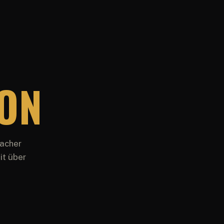
ION
facher
it über