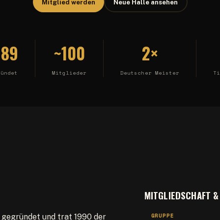
Mitglied werden
Neue Halle ansehen
989
~100
2×
ründet
Mitglieder
Deutscher Meister
T
MITGLIEDSCHAFT &
GRUPPE
gegründet und trat 1990 der