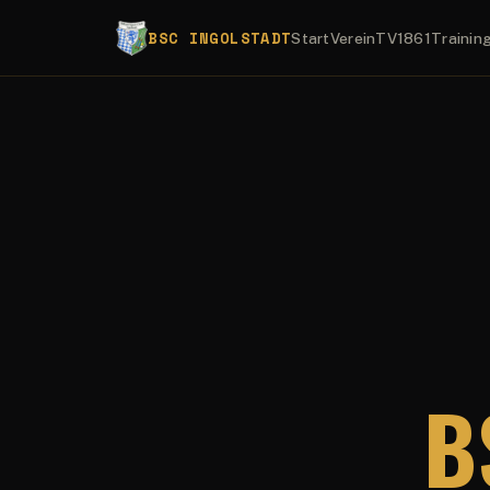
BSC INGOLSTADT
Start
Verein
TV1861
Trainin
B