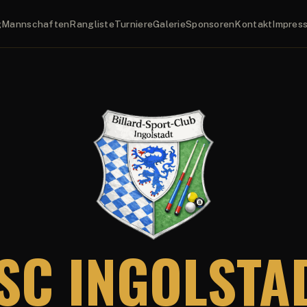
g
Mannschaften
Rangliste
Turniere
Galerie
Sponsoren
Kontakt
Impres
SC INGOLSTA