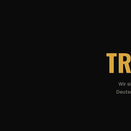
TR
Wir s
Deutsc