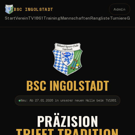
BSC INGOLSTADT
Admin
Start
Verein
TV1861
Training
Mannschaften
Rangliste
Turniere
Gal
BSC INGOLSTADT
Neu: Ab 27.01.2026 in unserer neuen Halle beim TV1861
PRÄZISION
TRIFFT TRADITION